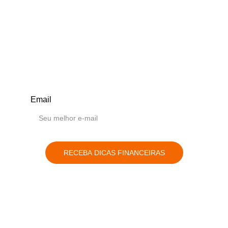
5
Years, experience
+1000h
Consultorias | Eventos | Palestras
Email
RECEBA DICAS FINANCEIRAS